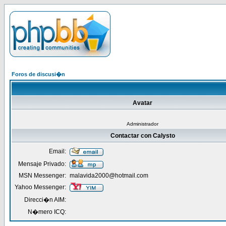
Foros de discusi�n
Avatar
Administrador
Contactar con Calysto
Email:
Mensaje Privado:
MSN Messenger:
malavida2000@hotmail.com
Yahoo Messenger:
Direcci�n AIM:
N�mero ICQ: