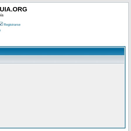
UIA.ORG
mía
Registrarse
n