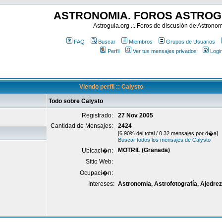
ASTRONOMIA. FOROS ASTROG
Astroguia.org .:. Foros de discusión de Astrono
FAQ
Buscar
Miembros
Grupos de Usuarios
Perfil
Ver tus mensajes privados
Logi
Viendo perfil :: Calysto
Todo sobre Calysto
Registrado:
27 Nov 2005
Cantidad de Mensajes:
2424
[6.90% del total / 0.32 mensajes por d�a]
Buscar todos los mensajes de Calysto
MOTRIL (Granada)
Ubicaci�n:
Sitio Web:
Ocupaci�n:
Intereses:
Astronomia, Astrofotografía, Ajedrez