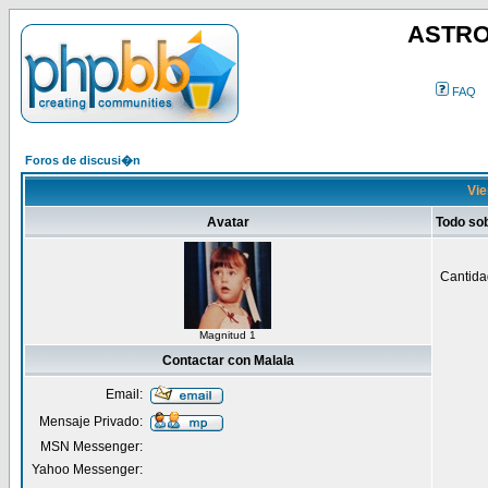
ASTRO
FAQ
Foros de discusi�n
Vie
Avatar
Todo so
Cantida
Magnitud 1
Contactar con Malala
Email:
Mensaje Privado:
MSN Messenger:
Yahoo Messenger: