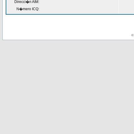
Direcci�n AIM:
N�mero ICQ:
© 