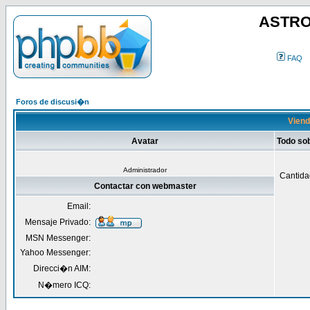
ASTRO
FAQ
Foros de discusi�n
Viend
Avatar
Todo so
Administrador
Cantida
Contactar con webmaster
Email:
Mensaje Privado:
MSN Messenger:
Yahoo Messenger:
Direcci�n AIM:
N�mero ICQ: