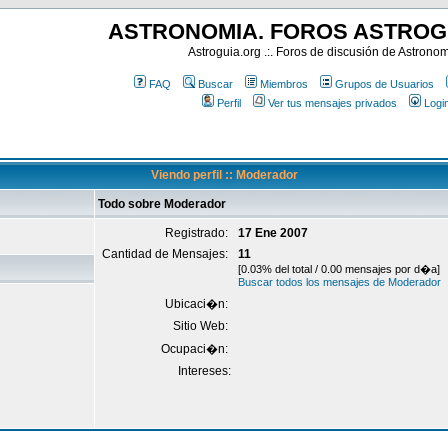
ASTRONOMIA. FOROS ASTROG
Astroguia.org .:. Foros de discusión de Astrono
FAQ
Buscar
Miembros
Grupos de Usuarios
Perfil
Ver tus mensajes privados
Logi
Viendo perfil :: Moderador
Todo sobre Moderador
Registrado:
17 Ene 2007
Cantidad de Mensajes:
11
[0.03% del total / 0.00 mensajes por d�a]
Buscar todos los mensajes de Moderador
Ubicaci�n:
Sitio Web:
Ocupaci�n:
Intereses: