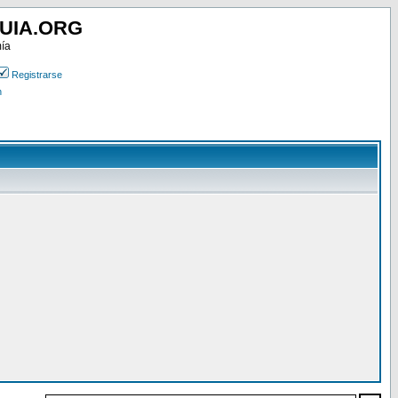
UIA.ORG
mía
Registrarse
n