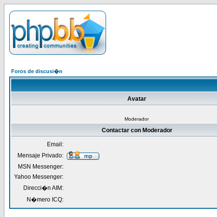
Foros de discusi�n
Avatar
Moderador
Contactar con Moderador
Email:
Mensaje Privado:
MSN Messenger:
Yahoo Messenger:
Direcci�n AIM:
N�mero ICQ: