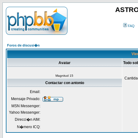
ASTRO
FAQ
Foros de discusi�n
Vien
Avatar
Todo sob
Magnitud 15
Cantida
Contactar con antonio
Email:
Mensaje Privado:
MSN Messenger:
Yahoo Messenger:
Direcci�n AIM:
N�mero ICQ: