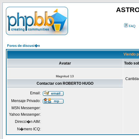
ASTRO
FAQ
Foros de discusi�n
Viendo 
Avatar
Todo s
Magnitud 13
Cantida
Contactar con ROBERTO HUGO
Email:
Mensaje Privado:
MSN Messenger:
Yahoo Messenger:
Direcci�n AIM:
N�mero ICQ: