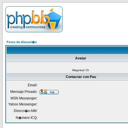
Foros de discusi�n
Avatar
Magnitud 15
Contactar con Pau
Email:
Mensaje Privado:
MSN Messenger:
Yahoo Messenger:
Direcci�n AIM:
N�mero ICQ: