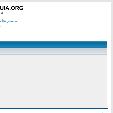
UIA.ORG
mía
Registrarse
n