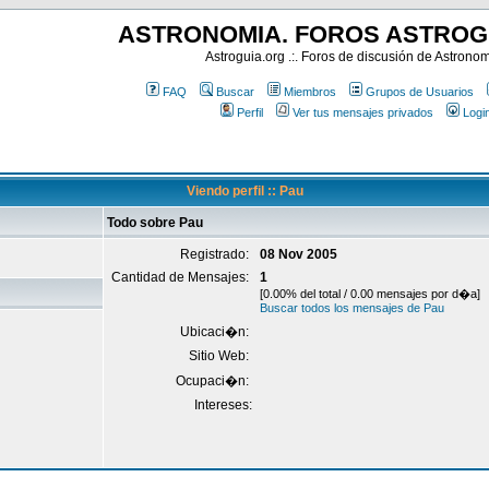
ASTRONOMIA. FOROS ASTROG
Astroguia.org .:. Foros de discusión de Astrono
FAQ
Buscar
Miembros
Grupos de Usuarios
Perfil
Ver tus mensajes privados
Logi
Viendo perfil :: Pau
Todo sobre Pau
Registrado:
08 Nov 2005
Cantidad de Mensajes:
1
[0.00% del total / 0.00 mensajes por d�a]
Buscar todos los mensajes de Pau
Ubicaci�n:
Sitio Web:
Ocupaci�n:
Intereses: