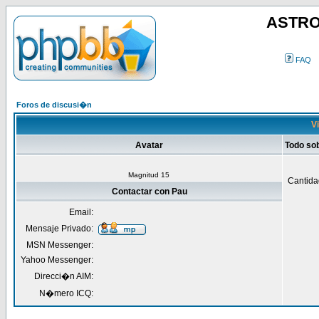
ASTRO
FAQ
Foros de discusi�n
Vi
Avatar
Todo so
Magnitud 15
Cantida
Contactar con Pau
Email:
Mensaje Privado:
MSN Messenger:
Yahoo Messenger:
Direcci�n AIM:
N�mero ICQ: