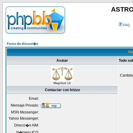
ASTRO
FAQ
Foros de discusi�n
Vie
Avatar
Todo sob
Cantida
Magnitud 14
Contactar con hrizzo
Email:
Mensaje Privado:
MSN Messenger:
Yahoo Messenger:
Direcci�n AIM:
N�mero ICQ: