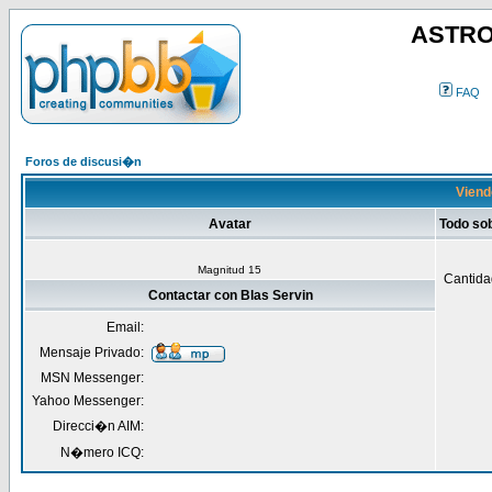
ASTRO
FAQ
Foros de discusi�n
Viendo
Avatar
Todo sob
Magnitud 15
Cantida
Contactar con Blas Servin
Email:
Mensaje Privado:
MSN Messenger:
Yahoo Messenger:
Direcci�n AIM:
N�mero ICQ: