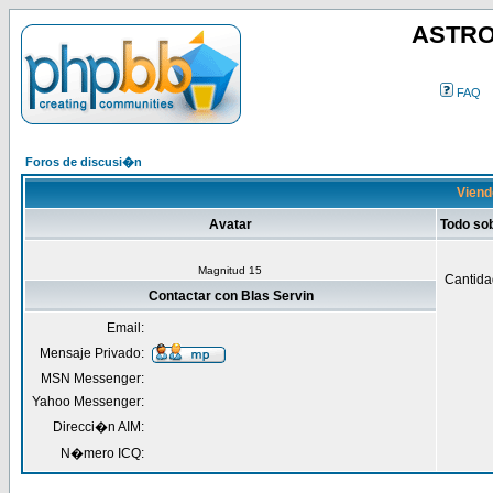
ASTRO
FAQ
Foros de discusi�n
Viendo
Avatar
Todo sob
Magnitud 15
Cantida
Contactar con Blas Servin
Email:
Mensaje Privado:
MSN Messenger:
Yahoo Messenger:
Direcci�n AIM:
N�mero ICQ: