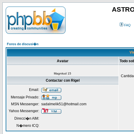
ASTRO
FAQ
Foros de discusi�n
Vi
Avatar
Todo sob
Magnitud 15
Cantida
Contactar con Rigel
Email:
Mensaje Privado:
MSN Messenger:
sadalmelik51@hotmail.com
Yahoo Messenger:
Direcci�n AIM:
N�mero ICQ: