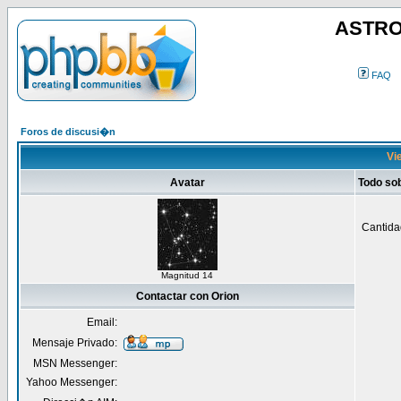
ASTRO
FAQ
Foros de discusi�n
Vie
Avatar
Todo so
Cantida
Magnitud 14
Contactar con Orion
Email:
Mensaje Privado:
MSN Messenger:
Yahoo Messenger: