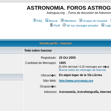
ASTRONOMIA. FOROS ASTROG
Astroguia.org .:. Foros de discusión de Astrono
FAQ
Buscar
Miembros
Grupos de Usuarios
Perfil
Ver tus mensajes privados
Logi
Viendo perfil :: hueznar
Todo sobre hueznar
Registrado:
25 Oct 2005
Cantidad de Mensajes:
1905
[5.42% del total / 0.25 mensajes por d�a]
Buscar todos los mensajes de hueznar
En algun lugar de la Vía Láctea
Ubicaci�n:
Sitio Web:
http://www.astroguia.org
Ocupaci�n:
Intereses:
Astronomía, Astrofotografía, Internet