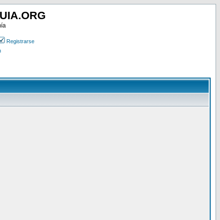
UIA.ORG
mía
Registrarse
n