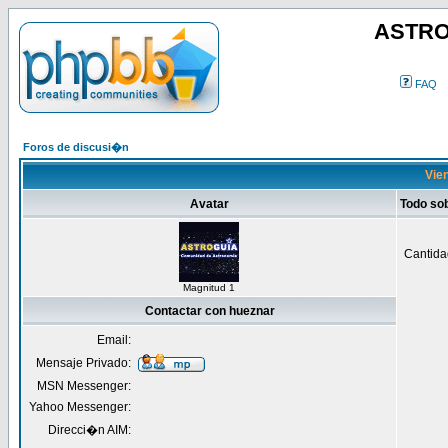
ASTRO
FAQ
Foros de discusi�n
Vien
Avatar
Todo so
Cantida
Magnitud 1
Contactar con hueznar
Email:
Mensaje Privado:
MSN Messenger:
Yahoo Messenger:
Direcci�n AIM: