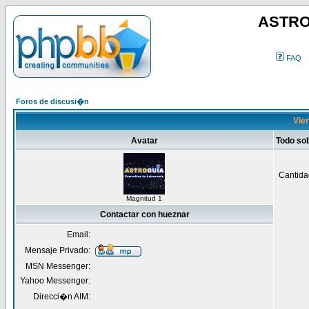
ASTRO
FAQ
Foros de discusi�n
Vien
Avatar
Todo so
Cantida
Magnitud 1
Contactar con hueznar
Email:
Mensaje Privado:
MSN Messenger:
Yahoo Messenger:
Direcci�n AIM: