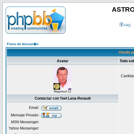
ASTRO
FAQ
Foros de discusi�n
Viendo pe
Avatar
Todo so
Cantida
Magnitud 12
Contactar con Yoel Lana-Renault
Email:
Mensaje Privado:
MSN Messenger:
Yahoo Messenger: