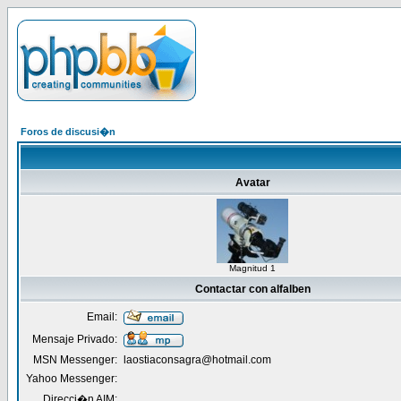
Foros de discusi�n
Avatar
Magnitud 1
Contactar con alfalben
Email:
Mensaje Privado:
MSN Messenger:
laostiaconsagra@hotmail.com
Yahoo Messenger:
Direcci�n AIM: