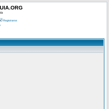
UIA.ORG
mía
Registrarse
n