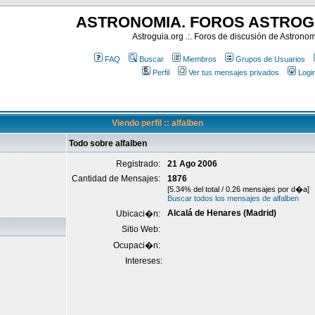
ASTRONOMIA. FOROS ASTROG
Astroguia.org .:. Foros de discusión de Astrono
FAQ
Buscar
Miembros
Grupos de Usuarios
Perfil
Ver tus mensajes privados
Logi
Viendo perfil :: alfalben
Todo sobre alfalben
Registrado:
21 Ago 2006
Cantidad de Mensajes:
1876
[5.34% del total / 0.26 mensajes por d�a]
Buscar todos los mensajes de alfalben
Alcalá de Henares (Madrid)
Ubicaci�n:
Sitio Web:
Ocupaci�n:
Intereses: