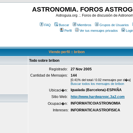
ASTRONOMIA. FOROS ASTROG
Astroguia.org .:. Foros de discusión de Astrono
FAQ
Buscar
Miembros
Grupos de Usuarios
Perfil
Ver tus mensajes privados
Logi
Viendo perfil :: bribon
Todo sobre bribon
Registrado:
27 Nov 2005
Cantidad de Mensajes:
144
[0.41% del total / 0.02 mensajes por d�a]
Buscar todos los mensajes de bribon
Igualada (Barcelona)-ESPAÑA
Ubicaci�n:
Sitio Web:
http://www.hardwarepc.3a2.com
INFORMATICO/ASTRONOMIA
Ocupaci�n:
Intereses:
INFORMATICA/ASTROFISICA