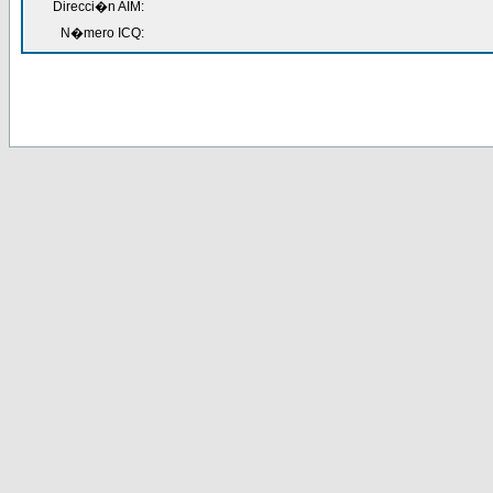
Direcci�n AIM:
N�mero ICQ: