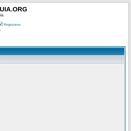
UIA.ORG
mía
Registrarse
n