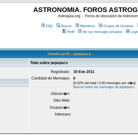
ASTRONOMIA. FOROS ASTROG
Astroguia.org .:. Foros de discusión de Astrono
FAQ
Buscar
Miembros
Grupos de Usuarios
Perfil
Ver tus mensajes privados
Logi
Viendo perfil :: pepepaco
Todo sobre pepepaco
Registrado:
30 Ene 2011
Cantidad de Mensajes:
6
[0.02% del total / 0.00 mensajes por d�a]
Buscar todos los mensajes de pepepaco
Ubicaci�n:
Sitio Web:
Ocupaci�n:
Intereses: