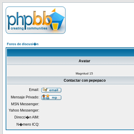
Foros de discusi�n
Avatar
Magnitud 15
Contactar con pepepaco
Email:
Mensaje Privado:
MSN Messenger:
Yahoo Messenger:
Direcci�n AIM:
N�mero ICQ: