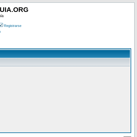
UIA.ORG
mía
Registrarse
n