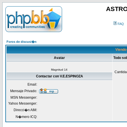
ASTRO
FAQ
Foros de discusi�n
Viendo 
Avatar
Todo so
Magnitud 14
Cantida
Contactar con V.E.ESPINOZA
Email:
Mensaje Privado:
MSN Messenger:
Yahoo Messenger:
Direcci�n AIM:
N�mero ICQ: