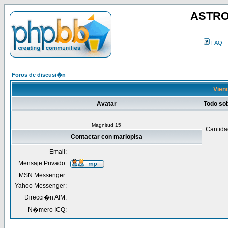
ASTRO
FAQ
Foros de discusi�n
Viend
Avatar
Todo so
Magnitud 15
Cantida
Contactar con mariopisa
Email:
Mensaje Privado:
MSN Messenger:
Yahoo Messenger:
Direcci�n AIM:
N�mero ICQ: