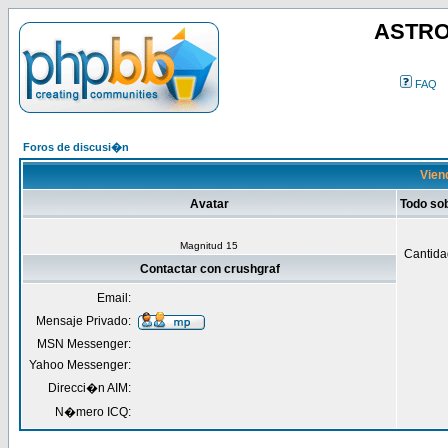
ASTRO
FAQ
Foros de discusi�n
Viend
Avatar
Todo so
Magnitud 15
Cantida
Contactar con crushgraf
Email:
Mensaje Privado:
MSN Messenger:
Yahoo Messenger:
Direcci�n AIM:
N�mero ICQ: