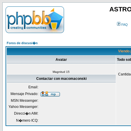
ASTRO
FAQ
Foros de discusi�n
Viendo 
Avatar
Todo so
Magnitud 15
Cantida
Contactar con macomaconski
Email:
Mensaje Privado:
MSN Messenger:
Yahoo Messenger:
Direcci�n AIM:
N�mero ICQ: