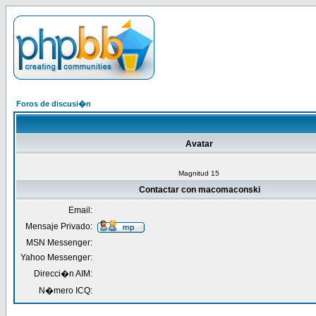
Foros de discusi�n
Avatar
Magnitud 15
Contactar con macomaconski
Email:
Mensaje Privado:
MSN Messenger:
Yahoo Messenger:
Direcci�n AIM:
N�mero ICQ: