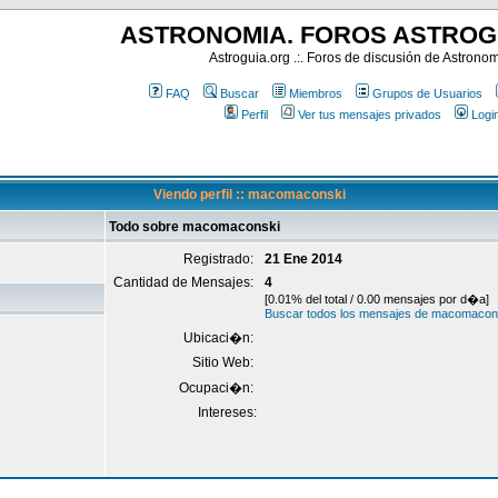
ASTRONOMIA. FOROS ASTROG
Astroguia.org .:. Foros de discusión de Astrono
FAQ
Buscar
Miembros
Grupos de Usuarios
Perfil
Ver tus mensajes privados
Logi
Viendo perfil :: macomaconski
Todo sobre macomaconski
Registrado:
21 Ene 2014
Cantidad de Mensajes:
4
[0.01% del total / 0.00 mensajes por d�a]
Buscar todos los mensajes de macomacon
Ubicaci�n:
Sitio Web:
Ocupaci�n:
Intereses: