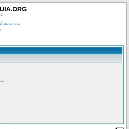
UIA.ORG
mía
Registrarse
n
ski