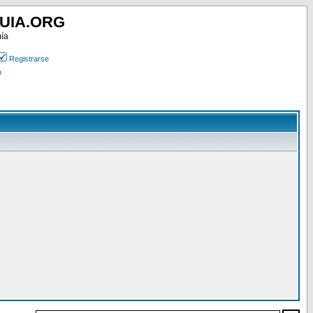
UIA.ORG
mía
Registrarse
n