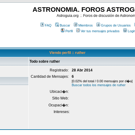
ASTRONOMIA. FOROS ASTROG
Astroguia.org .:. Foros de discusión de Astrono
FAQ
Buscar
Miembros
Grupos de Usuarios
Perfil
Ver tus mensajes privados
Logi
Viendo perfil :: ruther
Todo sobre ruther
Registrado:
28 Abr 2014
Cantidad de Mensajes:
6
[0.02% del total / 0.00 mensajes por d�a]
Buscar todos los mensajes de ruther
Ubicaci�n:
Sitio Web:
Ocupaci�n:
Intereses: