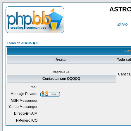
ASTRO
FAQ
Foros de discusi�n
Vie
Avatar
Todo s
Magnitud 14
Cantida
Contactar con QQQQQ
Email:
Mensaje Privado:
MSN Messenger:
Yahoo Messenger:
Direcci�n AIM:
N�mero ICQ: