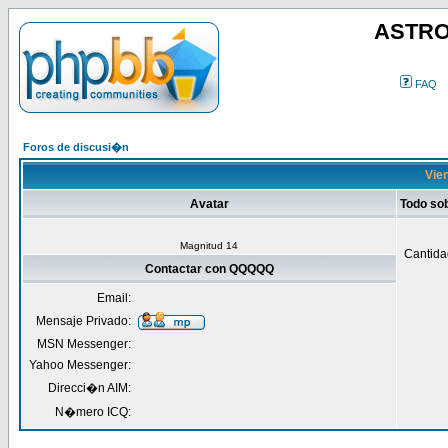
ASTRO
FAQ
Foros de discusi�n
Vie
Avatar
Todo s
Magnitud 14
Cantida
Contactar con QQQQQ
Email:
Mensaje Privado:
MSN Messenger:
Yahoo Messenger:
Direcci�n AIM:
N�mero ICQ: