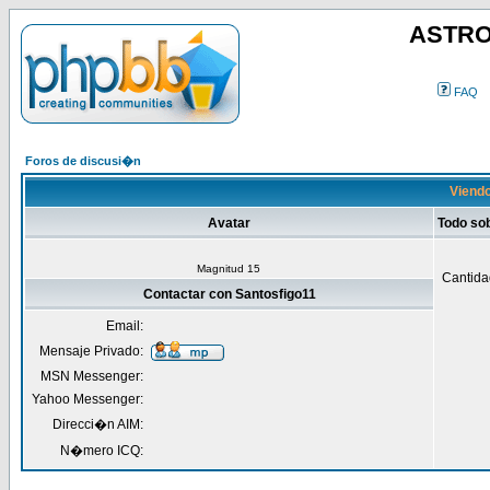
ASTRO
FAQ
Foros de discusi�n
Viendo
Avatar
Todo so
Magnitud 15
Cantida
Contactar con Santosfigo11
Email:
Mensaje Privado:
MSN Messenger:
Yahoo Messenger:
Direcci�n AIM:
N�mero ICQ: