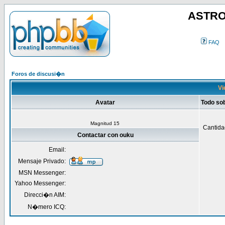
ASTRO
FAQ
Foros de discusi�n
Vi
Avatar
Todo so
Magnitud 15
Cantida
Contactar con ouku
Email:
Mensaje Privado:
MSN Messenger:
Yahoo Messenger:
Direcci�n AIM:
N�mero ICQ: