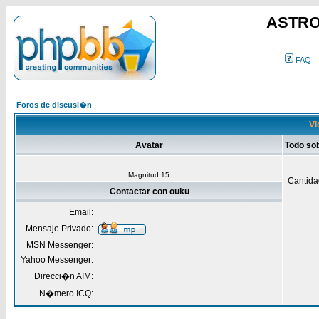
ASTRO
FAQ
Foros de discusi�n
Vi
Avatar
Todo so
Magnitud 15
Cantida
Contactar con ouku
Email:
Mensaje Privado:
MSN Messenger:
Yahoo Messenger:
Direcci�n AIM:
N�mero ICQ: