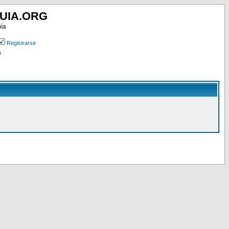
UIA.ORG
mía
Registrarse
n