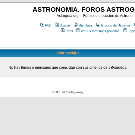
ASTRONOMIA. FOROS ASTROG
Astroguia.org .:. Foros de discusión de Astrono
FAQ
Buscar
Miembros
Grupos de Usuarios
Perfil
Ver tus mensajes privados
Logi
Informaci�n
No hay temas o mensajes que coincidan con sus criterios de b�squeda
© 2001, 2002 astroguia.org