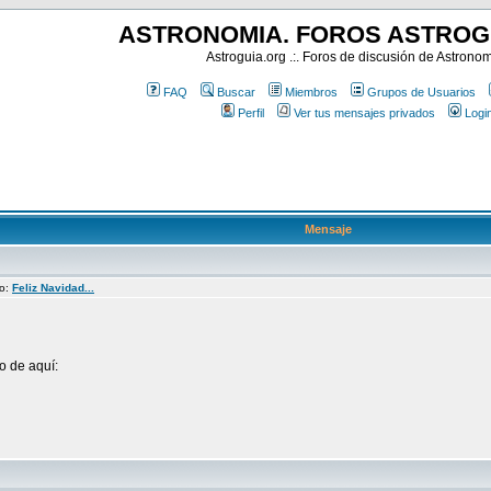
ASTRONOMIA. FOROS ASTROG
Astroguia.org .:. Foros de discusión de Astrono
FAQ
Buscar
Miembros
Grupos de Usuarios
Perfil
Ver tus mensajes privados
Logi
Mensaje
to:
Feliz Navidad...
o de aquí: