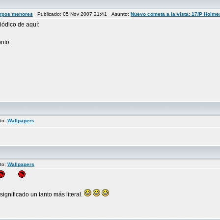
erpos menores
Publicado: 05 Nov 2007 21:41 Asunto:
Nuevo cometa a la vista: 17/P Holme
iódico de aquí:
ento
to:
Wallpapers
to:
Wallpapers
significado un tanto más literal.