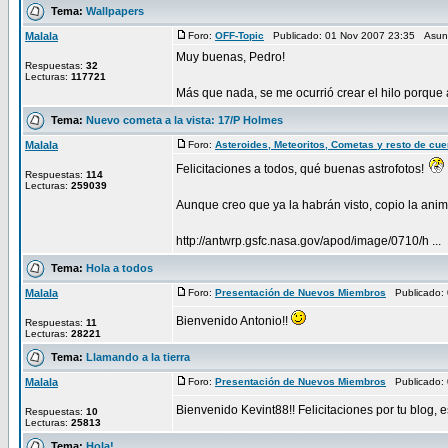
Tema:
Wallpapers
Malala
Foro:
OFF-Topic
Publicado: 01 Nov 2007 23:35 Asun
Muy buenas, Pedro!
Respuestas:
32
Lecturas:
117721
Más que nada, se me ocurrió crear el hilo porque
Tema:
Nuevo cometa a la vista: 17/P Holmes
Malala
Foro:
Asteroides, Meteoritos, Cometas y resto de cu
Felicitaciones a todos, qué buenas astrofotos!
Respuestas:
114
Lecturas:
259039
Aunque creo que ya la habrán visto, copio la ani
http://antwrp.gsfc.nasa.gov/apod/image/0710/h ...
Tema:
Hola a todos
Malala
Foro:
Presentación de Nuevos Miembros
Publicado: 
Bienvenido Antonio!!
Respuestas:
11
Lecturas:
28221
Tema:
Llamando a la tierra
Malala
Foro:
Presentación de Nuevos Miembros
Publicado: 
Bienvenido Kevint88!! Felicitaciones por tu blog, e
Respuestas:
10
Lecturas:
25813
Tema:
Hola!