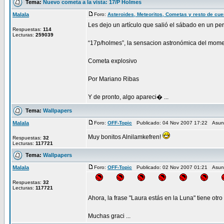
Tema:
Nuevo cometa a la vista: 17/P Holmes
Malala
Foro:
Asteroides, Meteoritos, Cometas y resto de cu
Les dejo un artículo que salió el sábado en un per
Respuestas:
114
Lecturas:
259039
“17p/holmes”, la sensacion astronómica del mom
Cometa explosivo
Por Mariano Ribas
Y de pronto, algo apareci� ...
Tema:
Wallpapers
Malala
Foro:
OFF-Topic
Publicado: 04 Nov 2007 17:22 Asun
Muy bonitos Alnilamkefren!
Respuestas:
32
Lecturas:
117721
Tema:
Wallpapers
Malala
Foro:
OFF-Topic
Publicado: 02 Nov 2007 01:21 Asun
Respuestas:
32
Lecturas:
117721
Ahora, la frase "Laura estás en la Luna" tiene otro 
Muchas graci ...