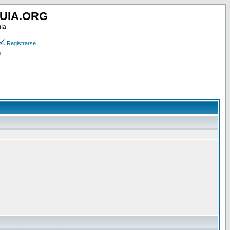
UIA.ORG
mía
Registrarse
n