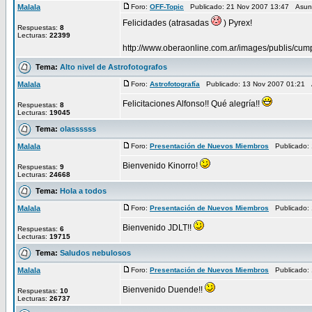
Malala
Foro:
OFF-Topic
Publicado: 21 Nov 2007 13:47 Asun
Felicidades (atrasadas
) Pyrex!
Respuestas:
8
Lecturas:
22399
http://www.oberaonline.com.ar/images/publis/cum
Tema:
Alto nivel de Astrofotografos
Malala
Foro:
Astrofotografía
Publicado: 13 Nov 2007 01:21 
Felicitaciones Alfonso!! Qué alegría!!
Respuestas:
8
Lecturas:
19045
Tema:
olassssss
Malala
Foro:
Presentación de Nuevos Miembros
Publicado: 
Bienvenido Kinorro!
Respuestas:
9
Lecturas:
24668
Tema:
Hola a todos
Malala
Foro:
Presentación de Nuevos Miembros
Publicado: 
Bienvenido JDLT!!
Respuestas:
6
Lecturas:
19715
Tema:
Saludos nebulosos
Malala
Foro:
Presentación de Nuevos Miembros
Publicado: 
Bienvenido Duende!!
Respuestas:
10
Lecturas:
26737