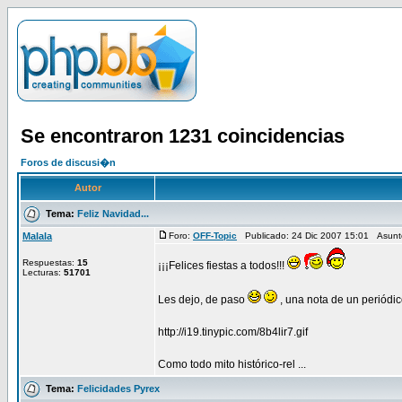
Se encontraron 1231 coincidencias
Foros de discusi�n
Autor
Tema:
Feliz Navidad...
Malala
Foro:
OFF-Topic
Publicado: 24 Dic 2007 15:01 Asun
Respuestas:
15
¡¡¡Felices fiestas a todos!!!
Lecturas:
51701
Les dejo, de paso
, una nota de un periódic
http://i19.tinypic.com/8b4lir7.gif
Como todo mito histórico-rel ...
Tema:
Felicidades Pyrex