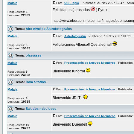
Malala
Foro:
OFF-Topic
Publicado: 21 Nov 2007 13:47 Asun
Felicidades (atrasadas
) Pyrex!
Respuestas:
8
Lecturas:
22399
http://www.oberaonline.com.ar/images/publis/cum
Tema:
Alto nivel de Astrofotografos
Malala
Foro:
Astrofotografía
Publicado: 13 Nov 2007 01:21 
Felicitaciones Alfonso!! Qué alegría!!
Respuestas:
8
Lecturas:
19045
Tema:
olassssss
Malala
Foro:
Presentación de Nuevos Miembros
Publicado: 
Bienvenido Kinorro!
Respuestas:
9
Lecturas:
24668
Tema:
Hola a todos
Malala
Foro:
Presentación de Nuevos Miembros
Publicado: 
Bienvenido JDLT!!
Respuestas:
6
Lecturas:
19715
Tema:
Saludos nebulosos
Malala
Foro:
Presentación de Nuevos Miembros
Publicado: 
Bienvenido Duende!!
Respuestas:
10
Lecturas:
26737