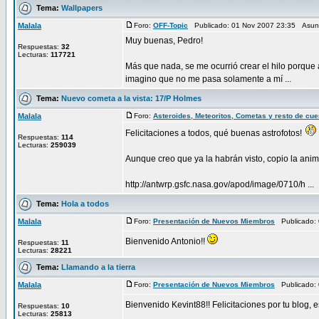
Tema:
Wallpapers
Malala
Foro:
OFF-Topic
Publicado: 01 Nov 2007 23:35 Asun
Muy buenas, Pedro!
Respuestas:
32
Lecturas:
117721
Más que nada, se me ocurrió crear el hilo porque
imagino que no me pasa solamente a mí ...
Tema:
Nuevo cometa a la vista: 17/P Holmes
Malala
Foro:
Asteroides, Meteoritos, Cometas y resto de cu
Felicitaciones a todos, qué buenas astrofotos!
Respuestas:
114
Lecturas:
259039
Aunque creo que ya la habrán visto, copio la ani
http://antwrp.gsfc.nasa.gov/apod/image/0710/h ...
Tema:
Hola a todos
Malala
Foro:
Presentación de Nuevos Miembros
Publicado: 
Bienvenido Antonio!!
Respuestas:
11
Lecturas:
28221
Tema:
Llamando a la tierra
Malala
Foro:
Presentación de Nuevos Miembros
Publicado: 
Bienvenido Kevint88!! Felicitaciones por tu blog, e
Respuestas:
10
Lecturas:
25813