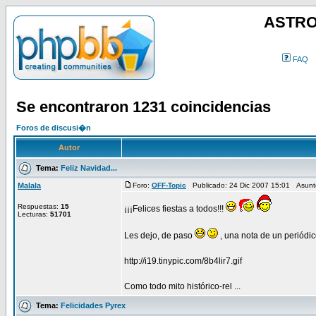
ASTRO
FAQ
Se encontraron 1231 coincidencias
Foros de discusi�n
Autor
Tema:
Feliz Navidad...
Malala
Foro:
OFF-Topic
Publicado: 24 Dic 2007 15:01 Asun
Respuestas:
15
¡¡¡Felices fiestas a todos!!!
Lecturas:
51701
Les dejo, de paso
, una nota de un periódic
http://i19.tinypic.com/8b4lir7.gif
Como todo mito histórico-rel ...
Tema:
Felicidades Pyrex