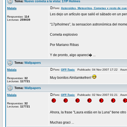
Tema:
Nuevo cometa a la vista: 17/P Holmes
Malala
Foro:
Asteroides, Meteoritos, Cometas y resto de cu
Les dejo un artículo que salió el sábado en un per
Respuestas:
114
Lecturas:
259039
“17p/holmes”, la sensacion astronómica del mom
Cometa explosivo
Por Mariano Ribas
Y de pronto, algo apareci� ...
Tema:
Wallpapers
Malala
Foro:
OFF-Topic
Publicado: 04 Nov 2007 17:22 Asun
Muy bonitos Alnilamkefren!
Respuestas:
32
Lecturas:
117721
Tema:
Wallpapers
Malala
Foro:
OFF-Topic
Publicado: 02 Nov 2007 01:21 Asun
Respuestas:
32
Lecturas:
117721
Ahora, la frase "Laura estás en la Luna" tiene otro 
Muchas graci ...