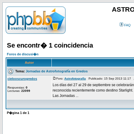
ASTRO
FAQ
Se encontr� 1 coincidencia
Foros de discusi�n
Autor
Tema:
Jornadas de Astrofotografía en Gredos
cielooscurogredos
Foro:
Astrofotografía
Publicado: 15 Sep 2013 11:17 
Los días del 27 al 29 de septiembre se celebrarán
Respuestas:
0
reconocida recientemente como destino Starlight.
Lecturas:
22099
Las Jornadas ...
P�gina
1
de
1