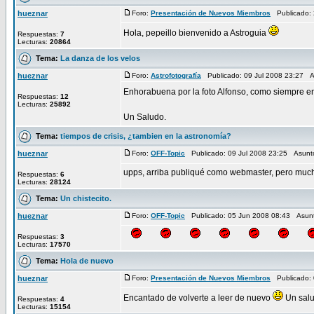
hueznar
Foro:
Presentación de Nuevos Miembros
Publicado: 
Hola, pepeillo bienvenido a Astroguia
Respuestas:
7
Lecturas:
20864
Tema:
La danza de los velos
hueznar
Foro:
Astrofotografía
Publicado: 09 Jul 2008 23:27 
Enhorabuena por la foto Alfonso, como siempre en
Respuestas:
12
Lecturas:
25892
Un Saludo.
Tema:
tiempos de crisis, ¿tambien en la astronomía?
hueznar
Foro:
OFF-Topic
Publicado: 09 Jul 2008 23:25 Asunt
upps, arriba publiqué como webmaster, pero much
Respuestas:
6
Lecturas:
28124
Tema:
Un chistecito.
hueznar
Foro:
OFF-Topic
Publicado: 05 Jun 2008 08:43 Asun
Respuestas:
3
Lecturas:
17570
Tema:
Hola de nuevo
hueznar
Foro:
Presentación de Nuevos Miembros
Publicado: 
Encantado de volverte a leer de nuevo
Un salu
Respuestas:
4
Lecturas:
15154