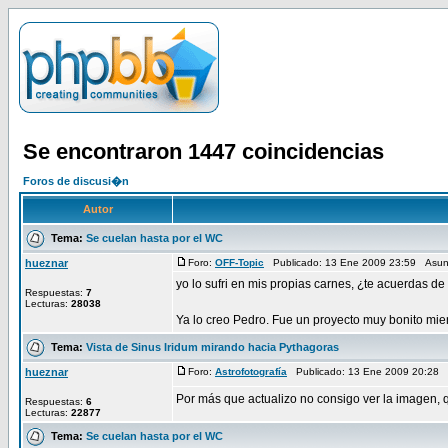
Se encontraron 1447 coincidencias
Foros de discusi�n
Autor
Tema:
Se cuelan hasta por el WC
hueznar
Foro:
OFF-Topic
Publicado: 13 Ene 2009 23:59 Asun
yo lo sufri en mis propias carnes, ¿te acuerdas de
Respuestas:
7
Lecturas:
28038
Ya lo creo Pedro. Fue un proyecto muy bonito mient
Tema:
Vista de Sinus Iridum mirando hacia Pythagoras
hueznar
Foro:
Astrofotografía
Publicado: 13 Ene 2009 20:28
Por más que actualizo no consigo ver la imagen, q
Respuestas:
6
Lecturas:
22877
Tema:
Se cuelan hasta por el WC