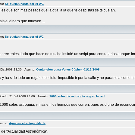
to:
Se cuelan hasta por el WC
si es que son mas pesaos que la otia. a la que te despistas se te cuelan.
is el dinero que mueven ...
to:
Se cuelan hasta por el WC
recientes dado que hace no mucho instalé un script para controlarlos aunque imag
 Dic 2008 23:30 Asunto:
Conjunción Luna-Venus-Júpiter. 01/12/2008
o y ha sido todo un regalo del cielo. Imposible ir por la calle y no pararse a cont
cado: 21 Jul 2008 23:09 Asunto:
1000 soles de astroguia.org en la red
000 soles astroguia, y más en los tiempos que corren, pues es digno de reconocim
sunto:
Agua en el antiguo Marte
 de "Actualidad Astronómica".