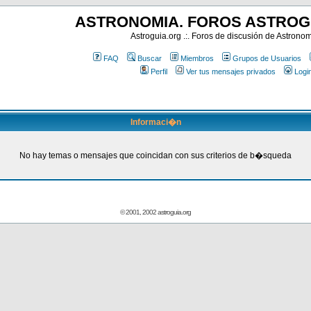
ASTRONOMIA. FOROS ASTROG
Astroguia.org .:. Foros de discusión de Astrono
FAQ
Buscar
Miembros
Grupos de Usuarios
Perfil
Ver tus mensajes privados
Logi
Informaci�n
No hay temas o mensajes que coincidan con sus criterios de b�squeda
© 2001, 2002 astroguia.org