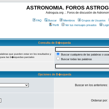
ASTRONOMIA. FOROS ASTROG
Astroguia.org .:. Foros de discusión de Astrono
FAQ
Buscar
Miembros
Grupos de Usuarios
Perfil
Ver tus mensajes privados
Logi
Consulta de B�squeda
palabras que pueden estar en los resultados y
Buscar cualquiera de las palabras o usa
 para las b�squedas parciales
Buscar todas las palabras
Opciones de B�squeda
Buscar en los anteriores:
Ordenar por: