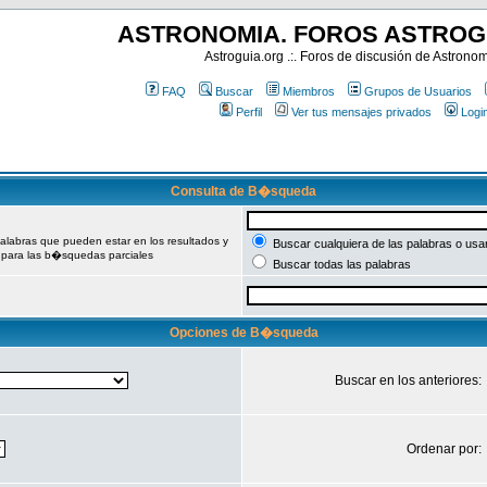
ASTRONOMIA. FOROS ASTROG
Astroguia.org .:. Foros de discusión de Astrono
FAQ
Buscar
Miembros
Grupos de Usuarios
Perfil
Ver tus mensajes privados
Logi
Consulta de B�squeda
palabras que pueden estar en los resultados y
Buscar cualquiera de las palabras o usa
 para las b�squedas parciales
Buscar todas las palabras
Opciones de B�squeda
Buscar en los anteriores:
Ordenar por: