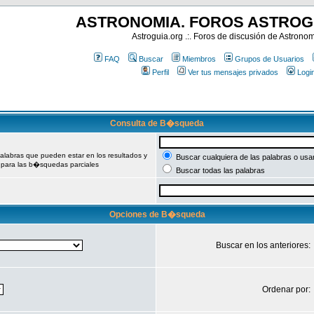
ASTRONOMIA. FOROS ASTROG
Astroguia.org .:. Foros de discusión de Astrono
FAQ
Buscar
Miembros
Grupos de Usuarios
Perfil
Ver tus mensajes privados
Logi
Consulta de B�squeda
palabras que pueden estar en los resultados y
Buscar cualquiera de las palabras o usa
 para las b�squedas parciales
Buscar todas las palabras
Opciones de B�squeda
Buscar en los anteriores:
Ordenar por: