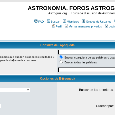
ASTRONOMIA. FOROS ASTROG
Astroguia.org .:. Foros de discusión de Astrono
FAQ
Buscar
Miembros
Grupos de Usuarios
Perfil
Ver tus mensajes privados
Logi
Consulta de B�squeda
palabras que pueden estar en los resultados y
Buscar cualquiera de las palabras o usa
 para las b�squedas parciales
Buscar todas las palabras
Opciones de B�squeda
Buscar en los anteriores:
Ordenar por: