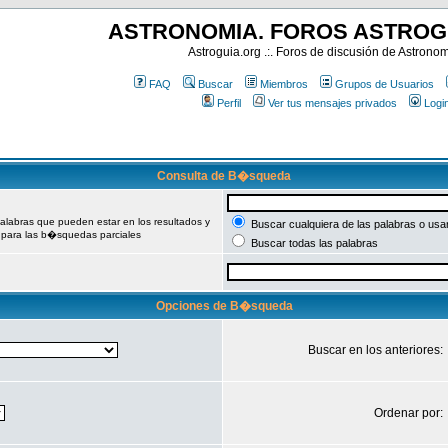
ASTRONOMIA. FOROS ASTROG
Astroguia.org .:. Foros de discusión de Astrono
FAQ
Buscar
Miembros
Grupos de Usuarios
Perfil
Ver tus mensajes privados
Logi
Consulta de B�squeda
palabras que pueden estar en los resultados y
Buscar cualquiera de las palabras o usa
 para las b�squedas parciales
Buscar todas las palabras
Opciones de B�squeda
Buscar en los anteriores:
Ordenar por: