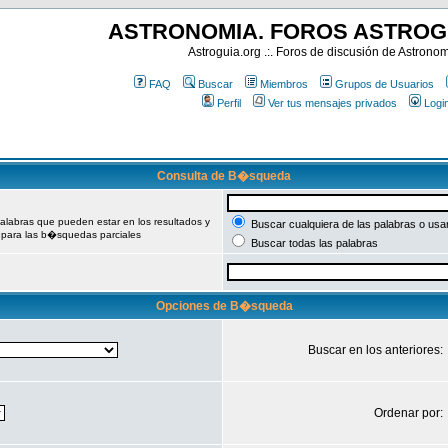
ASTRONOMIA. FOROS ASTROG
Astroguia.org .:. Foros de discusión de Astrono
FAQ
Buscar
Miembros
Grupos de Usuarios
Perfil
Ver tus mensajes privados
Logi
Consulta de B�squeda
palabras que pueden estar en los resultados y
Buscar cualquiera de las palabras o usa
 para las b�squedas parciales
Buscar todas las palabras
Opciones de B�squeda
Buscar en los anteriores:
Ordenar por: