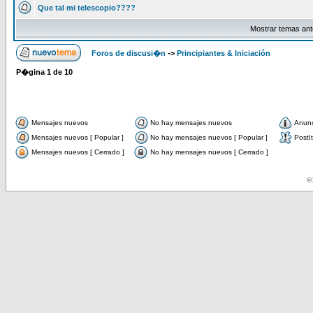
Que tal mi telescopio????
Mostrar temas ant
Foros de discusi�n
->
Principiantes & Iniciación
P�gina
1
de
10
Mensajes nuevos
No hay mensajes nuevos
Anun
Mensajes nuevos [ Popular ]
No hay mensajes nuevos [ Popular ]
PostIt
Mensajes nuevos [ Cerrado ]
No hay mensajes nuevos [ Cerrado ]
© 