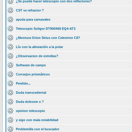
¿Se puede hacer telescopio con dos reflectores?
CST vs refractor ?
ayuda para carnavales
Telescopio Soligor DT900X60 EQ4-AT3
¿Montura Orion Sirius con Celestron C8?
Lío con la alineación a la polar
¿Observacion de estrellas?
Software de campo
Consejos prismáticos
Perdido...
Duda transcedental
Duda dobsom o ?
opinion telescopio
y sigo con mala estabilidad
Problemilla con el buscador