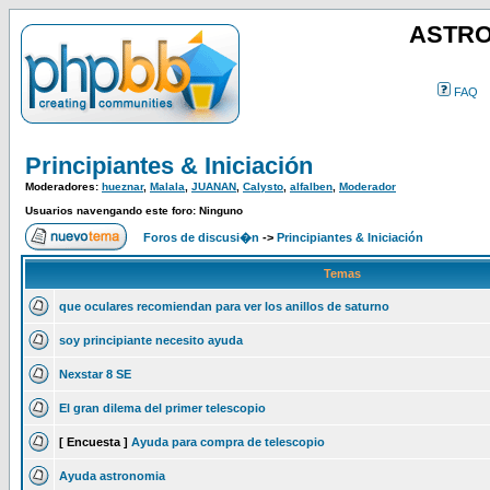
ASTRO
FAQ
Principiantes & Iniciación
Moderadores:
hueznar
,
Malala
,
JUANAN
,
Calysto
,
alfalben
,
Moderador
Usuarios navengando este foro: Ninguno
Foros de discusi�n
->
Principiantes & Iniciación
Temas
que oculares recomiendan para ver los anillos de saturno
soy principiante necesito ayuda
Nexstar 8 SE
El gran dilema del primer telescopio
[ Encuesta ]
Ayuda para compra de telescopio
Ayuda astronomia