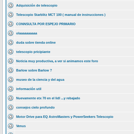
Adquisición de telescopio
Telescopio Starblitz MCT 100 ( manual de instrucciones )
CONNSULTA POR ESPEJO PRIMARIO
olaaaaaaaaaa
duda sobre tienda online
telescopio pricipiante
Noticia muy productiva, a ver si animamos este foro
Barlow sobre Barlow ?
museo de la ciencia y del agua
información util
Nuevamente etx 70 en el lidl ...y rebajado
consejos cielo profundo
Motor Drive para EQ AstroMasters y PowerSeekers Telescopio
Venus