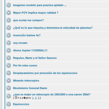
Imagenes modelo para practica apilado ...
Mayor FOV implica mayor calidad ?
que ocular me compro?
¿Qué es lo que impulsa y determina la velocidad de planetas?
invención barlow 4x?
soy novato
Ahora Jupiter !!!GENIAL!!!
Regulus, Marte y el Señor Saturno
Por fin teles nuevo
Desplazamiento por precesión de los equinoccios
Mirando telescopios
Movimiento General Diario
¿que es mejor un telescopio de 150\1000 o una canon 350d?
[
Ir a p�gina:
1
,
2
,
3
]
Equinoccios