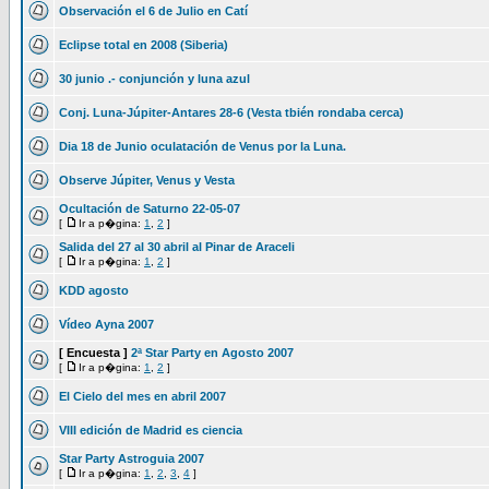
Observación el 6 de Julio en Catí
Eclipse total en 2008 (Siberia)
30 junio .- conjunción y luna azul
Conj. Luna-Júpiter-Antares 28-6 (Vesta tbién rondaba cerca)
Dia 18 de Junio oculatación de Venus por la Luna.
Observe Júpiter, Venus y Vesta
Ocultación de Saturno 22-05-07
[
Ir a p�gina:
1
,
2
]
Salida del 27 al 30 abril al Pinar de Araceli
[
Ir a p�gina:
1
,
2
]
KDD agosto
Vídeo Ayna 2007
[ Encuesta ]
2ª Star Party en Agosto 2007
[
Ir a p�gina:
1
,
2
]
El Cielo del mes en abril 2007
VIII edición de Madrid es ciencia
Star Party Astroguia 2007
[
Ir a p�gina:
1
,
2
,
3
,
4
]