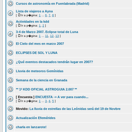
Cursos de astronomía en Fuenlabrada (Madrid)
Lista de viajeros a Ayna
[
Ir a p�gina:
1
...
6
,
7
,
8
]
Actividades en la kdd
[
Ir a p�gina:
1
,
2
]
3-4 de Marzo 2007. Eclipse total de Luna
[
Ir a p�gina:
1
...
11
,
12
,
13
]
El Cielo del mes en marzo 2007
ECLIPSES DE SOL Y LUNA
¿Qué eventos destacados tendrán lugar en 2007?
Lluvia de meteoros Gemínidas
Semana de la ciencia en Granada
** 1ª KDD OFICIAL ASTROGUIA 2.007 **
[ Encuesta ]
ENCUESTA -> A ver para cuando...
[
Ir a p�gina:
1
...
3
,
4
,
5
]
Movido:
La lluvia de estrellas de las Leónidas será del 19 de Novbre
Actualización Efemérides
charla en lanzarote!