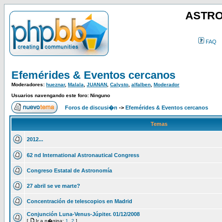
ASTRO
FAQ
Efemérides & Eventos cercanos
Moderadores:
hueznar
,
Malala
,
JUANAN
,
Calysto
,
alfalben
,
Moderador
Usuarios navengando este foro: Ninguno
Foros de discusi�n
->
Efemérides & Eventos cercanos
Temas
2012...
62 nd International Astronautical Congress
Congreso Estatal de Astronomía
27 abril se ve marte?
Concentración de telescopios en Madrid
Conjunción Luna-Venus-Júpiter. 01/12/2008
[
Ir a p�gina:
1
,
2
]