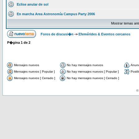
Eclise anular de sol
En marcha Area Astronomía Campus Party 2006
Mostrar temas ant
Foros de discusi�n
->
Efemérides & Eventos cercanos
P�gina
1
de
2
Mensajes nuevos
No hay mensajes nuevos
Anun
Mensajes nuevos [ Popular ]
No hay mensajes nuevos [ Popular ]
PostIt
Mensajes nuevos [ Cerrado ]
No hay mensajes nuevos [ Cerrado ]
© 