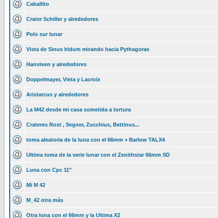
Caballito
Crater Schiller y alrededores
Polo sur lunar
Vista de Sinus Iridum mirando hacia Pythagoras
Hansteen y alrededores
Doppelmayer, Vieta y Lacroix
Aristarcus y alrededores
La M42 desde mi casa sometida a tortura
Crateres Rost , Segner, Zucchius, Bettinus...
toma aleatoria de la luna con el 66mm + Barlow TALX4
Ultima toma de la serie lunar con el Zenithstar 66mm SD
Luna con Cpc 11"
Mi M 42
M_42 otra más
Otra luna con el 66mm y la Ultima X2