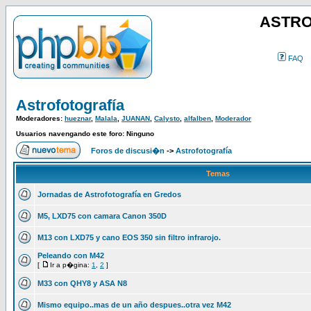
ASTRO
FAQ
Astrofotografía
Moderadores:
hueznar
,
Malala
,
JUANAN
,
Calysto
,
alfalben
,
Moderador
Usuarios navengando este foro: Ninguno
Foros de discusi�n
->
Astrofotografía
Temas
Jornadas de Astrofotografía en Gredos
M5, LXD75 con camara Canon 350D
M13 con LXD75 y cano EOS 350 sin filtro infrarojo.
Peleando con M42
[
Ir a p�gina:
1
,
2
]
M33 con QHY8 y ASA N8
Mismo equipo..mas de un año despues..otra vez M42