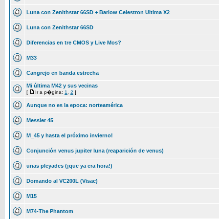
Luna con Zenithstar 66SD + Barlow Celestron Ultima X2
Luna con Zenithstar 66SD
Diferencias en tre CMOS y Live Mos?
M33
Cangrejo en banda estrecha
Mi última M42 y sus vecinas
[
Ir a p�gina:
1
,
2
]
Aunque no es la epoca: norteamérica
Messier 45
M_45 y hasta el próximo invierno!
Conjunción venus jupiter luna (reaparición de venus)
unas pleyades (¡que ya era hora!)
Domando al VC200L (Visac)
M15
M74-The Phantom