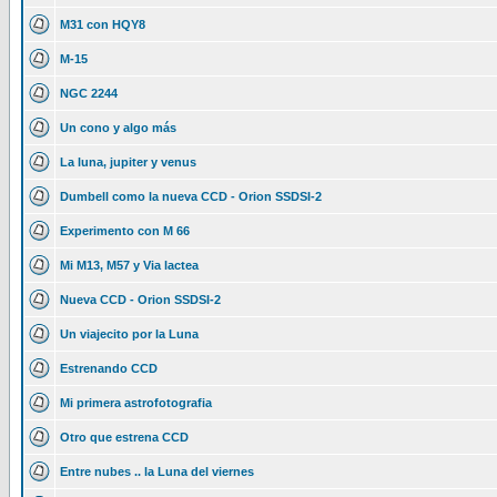
M31 con HQY8
M-15
NGC 2244
Un cono y algo más
La luna, jupiter y venus
Dumbell como la nueva CCD - Orion SSDSI-2
Experimento con M 66
Mi M13, M57 y Via lactea
Nueva CCD - Orion SSDSI-2
Un viajecito por la Luna
Estrenando CCD
Mi primera astrofotografia
Otro que estrena CCD
Entre nubes .. la Luna del viernes