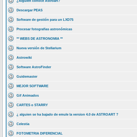
¿Alguien conoce Astroart?
Descargar PEAS
Software de gestión para un LXD75
Procesar fotografias astronómicas
** WEBS DE ASTRONOMIA **
Nueva versión de Stellarium
Astrowiki
Software AstroFinder
Guidemaster
MEJOR SOFTWARE
Gif Animados
CARTES o STARRY
¿ alguien se ha bajado de emule la version 4.0 de ASTROART ?
Celestia
FOTOMETRIA DIFERENCIAL