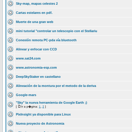
Sky-map, mapas celestes 2
Cartas estelares en pdf.
Muerte de una gran web
mini tutorial "controlar un telescopio con el Stellariu
Conexión remota PC-pda vía bluetooth
Alinear y enfocar con CCD
www.sat24.com
www.astronomia-esp.com
DeepSkyStaker en castellano
Alineación de la montura por el metodo de la deriva
Google-mars
"Sky" la nueva herramienta de Google Earth ;)
[
Ir a p�gina:
1
,
2
]
PixInsight ya disponible para Linux
Nueva proyecto de Astronomia