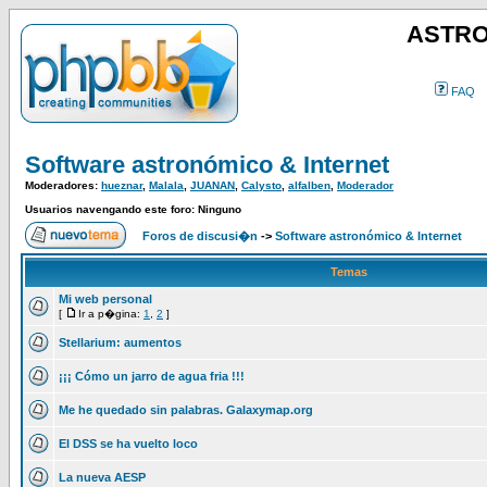
ASTRO
FAQ
Software astronómico & Internet
Moderadores:
hueznar
,
Malala
,
JUANAN
,
Calysto
,
alfalben
,
Moderador
Usuarios navengando este foro: Ninguno
Foros de discusi�n
->
Software astronómico & Internet
Temas
Mi web personal
[
Ir a p�gina:
1
,
2
]
Stellarium: aumentos
¡¡¡ Cómo un jarro de agua fria !!!
Me he quedado sin palabras. Galaxymap.org
El DSS se ha vuelto loco
La nueva AESP