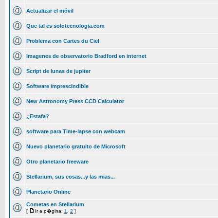
Actualizar el móvil
Que tal es solotecnologia.com
Problema con Cartes du Ciel
Imagenes de observatorio Bradford en internet
Script de lunas de jupiter
Software imprescindible
New Astronomy Press CCD Calculator
¿Estafa?
software para Time-lapse con webcam
Nuevo planetario gratuito de Microsoft
Otro planetario freeware
Stellarium, sus cosas...y las mias...
Planetario Online
Cometas en Stellarium
[
Ir a p�gina:
1
,
2
]