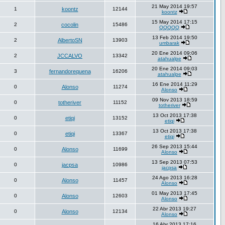
21 May 2014 19:57
1
koontz
12144
koontz
15 May 2014 17:15
2
cocolin
15486
QQQQQ
13 Feb 2014 19:50
2
AlbertoSN
13903
umbarak
20 Ene 2014 09:06
2
JCCALVO
13342
atahualpe
20 Ene 2014 09:03
3
fernandorequena
16206
atahualpe
16 Ene 2014 11:29
0
Alonso
11274
Alonso
09 Nov 2013 18:59
0
totheriver
11152
totheriver
13 Oct 2013 17:38
0
etiqi
13152
etiqi
13 Oct 2013 17:38
0
etiqi
13367
etiqi
26 Sep 2013 15:44
0
Alonso
11699
Alonso
13 Sep 2013 07:53
0
jacpsa
10986
jacpsa
24 Ago 2013 16:28
0
Alonso
11457
Alonso
01 May 2013 17:45
0
Alonso
12603
Alonso
22 Abr 2013 19:27
0
Alonso
12134
Alonso
16 Abr 2013 17:16