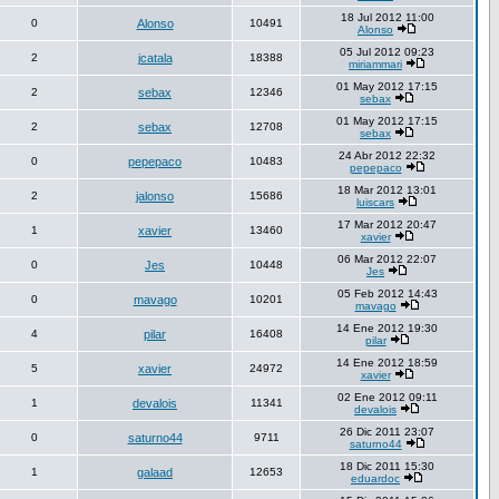
18 Jul 2012 11:00
0
Alonso
10491
Alonso
05 Jul 2012 09:23
2
jcatala
18388
miriammari
01 May 2012 17:15
2
sebax
12346
sebax
01 May 2012 17:15
2
sebax
12708
sebax
24 Abr 2012 22:32
0
pepepaco
10483
pepepaco
18 Mar 2012 13:01
2
jalonso
15686
luiscars
17 Mar 2012 20:47
1
xavier
13460
xavier
06 Mar 2012 22:07
0
Jes
10448
Jes
05 Feb 2012 14:43
0
mavago
10201
mavago
14 Ene 2012 19:30
4
pilar
16408
pilar
14 Ene 2012 18:59
5
xavier
24972
xavier
02 Ene 2012 09:11
1
devalois
11341
devalois
26 Dic 2011 23:07
0
saturno44
9711
saturno44
18 Dic 2011 15:30
1
galaad
12653
eduardoc