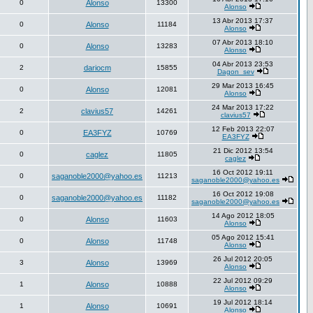
0
Alonso
13300
Alonso
13 Abr 2013 17:37
0
Alonso
11184
Alonso
07 Abr 2013 18:10
0
Alonso
13283
Alonso
04 Abr 2013 23:53
2
dariocm
15855
Dagon_sev
29 Mar 2013 16:45
0
Alonso
12081
Alonso
24 Mar 2013 17:22
2
clavius57
14261
clavius57
12 Feb 2013 22:07
0
EA3FYZ
10769
EA3FYZ
21 Dic 2012 13:54
0
caglez
11805
caglez
16 Oct 2012 19:11
0
saganoble2000@yahoo.es
11213
saganoble2000@yahoo.es
16 Oct 2012 19:08
0
saganoble2000@yahoo.es
11182
saganoble2000@yahoo.es
14 Ago 2012 18:05
0
Alonso
11603
Alonso
05 Ago 2012 15:41
0
Alonso
11748
Alonso
26 Jul 2012 20:05
3
Alonso
13969
Alonso
22 Jul 2012 09:29
1
Alonso
10888
Alonso
19 Jul 2012 18:14
1
Alonso
10691
Alonso