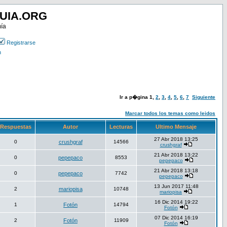
UIA.ORG
mía
Registrarse
n
Ir a p�gina
1
,
2
,
3
,
4
,
5
,
6
,
7
Siguiente
Marcar todos los temas como leidos
Respuestas
Autor
Lecturas
Ultimo Mensaje
27 Abr 2018 13:25
0
crushgraf
14566
crushgraf
21 Abr 2018 13:22
0
pepepaco
8553
pepepaco
21 Abr 2018 13:18
0
pepepaco
7742
pepepaco
13 Jun 2017 11:48
2
mariopisa
10748
mariopisa
16 Dic 2014 19:22
1
Fotón
14794
Fotón
07 Dic 2014 16:19
2
Fotón
11909
Fotón