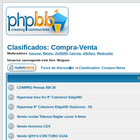
Clasificados: Compra-Venta
Moderadores:
hueznar
,
Malala
,
JUANAN
,
Calysto
,
alfalben
,
Moderador
Usuarios navengando este foro: Ninguno
Foros de discusi�n
->
Clasificados: Compra-Venta
T
COMPRO Pentax XW 30
Hyperstar lens for 8" Celestron EdgeHD
Hyperstar 8" Celestron EdgeHD Starizona - f/2
Vendo ocular Televue Nagler zoom 3-6mm
Vendo montura CG5
Vendo QHY-5 CON TUBO GUIA