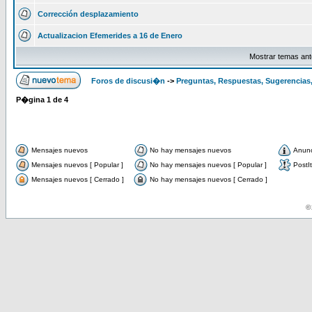
Corrección desplazamiento
Actualizacion Efemerides a 16 de Enero
Mostrar temas ant
Foros de discusi�n
->
Preguntas, Respuestas, Sugerencias,
P�gina
1
de
4
Mensajes nuevos
No hay mensajes nuevos
Anun
Mensajes nuevos [ Popular ]
No hay mensajes nuevos [ Popular ]
PostIt
Mensajes nuevos [ Cerrado ]
No hay mensajes nuevos [ Cerrado ]
© 