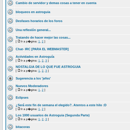
Cambio de servidor y demas cosas a tener en cuenta
bloqueos en astroguia
Desfases horarios de los foros
Una reflexión general...
Tratando de hacer mejor las cosas...
[
Ir a p�gina:
1
,
2
]
Chat- IRC [PARA EL WEBMASTER]
Actividades en Astroguía
[
Ir a p�gina:
1
,
2
,
3
]
NOSTALGIA DE LO QUE FUE ASTROGUIA
[
Ir a p�gina:
1
,
2
,
3
]
Sugerencia a los 'jefes'
Nuevos Moderadores
[
Ir a p�gina:
1
,
2
]
Eclipses
¿Será este fin de semana el elegido?. Atentos a este hilo :D
[
Ir a p�gina:
1
,
2
]
Los 1000 usuarios de Astroguia (Segunda Parte)
[
Ir a p�gina:
1
,
2
,
3
]
bitacoras