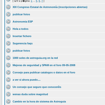
[
Ir a p�gina:
1
...
5
,
6
,
7
]
XIX Congreso Estatal de Astronomía (inscripciones abiertas)
publicar fotos
Astronomia ESP
Hola a todos
Insertar fichero
Sugerencia faqs
publicar fotos
1000 soles de astroguia.org en la red
Mejoras de seguridad y SPAM en el foro 09-05-2008
Consejo para publicar catalogos o datos en el foro
a ver si ahora puedo....
Un consejo que seguro que conoceréis
wenas duda sobre magnitud
Cambio en la hora de sistema de Astroguia