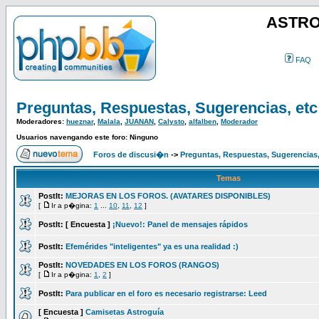
ASTRO
FAQ
Preguntas, Respuestas, Sugerencias, etc
Moderadores:
hueznar
,
Malala
,
JUANAN
,
Calysto
,
alfalben
,
Moderador
Usuarios navengando este foro: Ninguno
Foros de discusi�n
->
Preguntas, Respuestas, Sugerencias,
Temas
PostIt:
MEJORAS EN LOS FOROS. (AVATARES DISPONIBLES)
[
Ir a p�gina:
1
...
10
,
11
,
12
]
PostIt:
[ Encuesta ]
¡Nuevo!: Panel de mensajes rápidos
PostIt:
Efemérides "inteligentes" ya es una realidad :)
PostIt:
NOVEDADES EN LOS FOROS (RANGOS)
[
Ir a p�gina:
1
,
2
]
PostIt:
Para publicar en el foro es necesario registrarse: Leed
[ Encuesta ]
Camisetas Astroguía