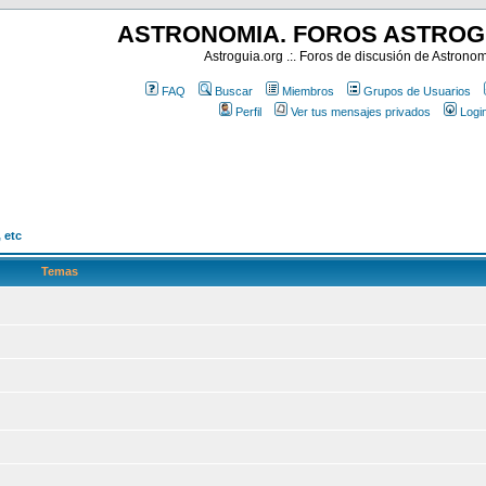
ASTRONOMIA. FOROS ASTROG
Astroguia.org .:. Foros de discusión de Astrono
FAQ
Buscar
Miembros
Grupos de Usuarios
Perfil
Ver tus mensajes privados
Logi
 etc
Temas