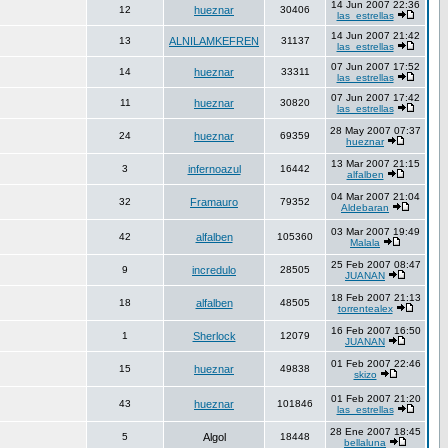
14 Jun 2007 22:36
12
hueznar
30406
las_estrellas
14 Jun 2007 21:42
13
ALNILAMKEFREN
31137
las_estrellas
07 Jun 2007 17:52
14
hueznar
33311
las_estrellas
07 Jun 2007 17:42
11
hueznar
30820
las_estrellas
28 May 2007 07:37
24
hueznar
69359
hueznar
13 Mar 2007 21:15
3
infernoazul
16442
alfalben
04 Mar 2007 21:04
32
Framauro
79352
Aldebaran
03 Mar 2007 19:49
42
alfalben
105360
Malala
25 Feb 2007 08:47
9
incredulo
28505
JUANAN
18 Feb 2007 21:13
18
alfalben
48505
torrentealex
16 Feb 2007 16:50
1
Sherlock
12079
JUANAN
01 Feb 2007 22:46
15
hueznar
49838
skizo
01 Feb 2007 21:20
43
hueznar
101846
las_estrellas
28 Ene 2007 18:45
5
Algol
18448
bellaluna