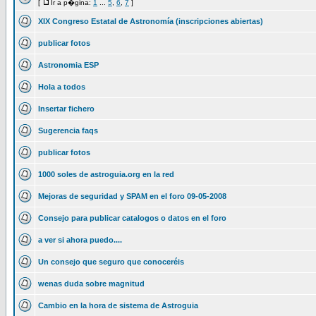
[
Ir a p�gina:
1
...
5
,
6
,
7
]
XIX Congreso Estatal de Astronomía (inscripciones abiertas)
publicar fotos
Astronomia ESP
Hola a todos
Insertar fichero
Sugerencia faqs
publicar fotos
1000 soles de astroguia.org en la red
Mejoras de seguridad y SPAM en el foro 09-05-2008
Consejo para publicar catalogos o datos en el foro
a ver si ahora puedo....
Un consejo que seguro que conoceréis
wenas duda sobre magnitud
Cambio en la hora de sistema de Astroguia