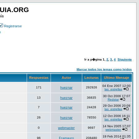
UIA.ORG
mía
Registrarse
n
Ir a p�gina
1
,
2
,
3
,
4
Siguiente
Marcar todos los temas como leidos
Respuestas
Autor
Lecturas
Ultimo Mensaje
04 Ene 2007 12:00
171
hueznar
292926
las_estrellas
30 Oct 2006 17:07
13
hueznar
36835
Redstar
29 Oct 2006 20:09
7
hueznar
24428
las_estrellas
12 Oct 2006 16:11
26
hueznar
78550
las_estrellas
14 Nov 2005 17:07
0
webmaster
9697
webmaster
19 Feb 2014 01:35
96
Framauro
208480