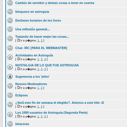
Cambio de servidor y demas cosas a tener en cuenta
bloqueos en astroguia
Desfases horarios de los foros
Una reflexión general...
Tratando de hacer mejor las cosas...
[
Ir a p�gina:
1
,
2
]
Chat- IRC [PARA EL WEBMASTER]
Actividades en Astroguía
[
Ir a p�gina:
1
,
2
,
3
]
NOSTALGIA DE LO QUE FUE ASTROGUIA
[
Ir a p�gina:
1
,
2
,
3
]
Sugerencia a los 'jefes'
Nuevos Moderadores
[
Ir a p�gina:
1
,
2
]
Eclipses
¿Será este fin de semana el elegido?. Atentos a este hilo :D
[
Ir a p�gina:
1
,
2
]
Los 1000 usuarios de Astroguia (Segunda Parte)
[
Ir a p�gina:
1
,
2
,
3
]
bitacoras