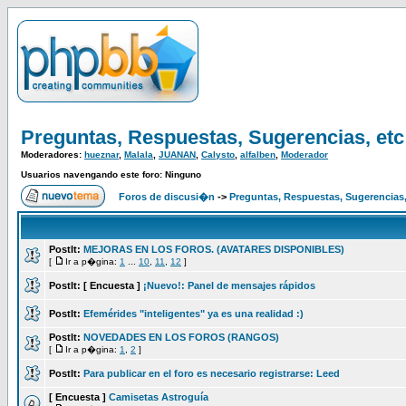
Preguntas, Respuestas, Sugerencias, etc
Moderadores:
hueznar
,
Malala
,
JUANAN
,
Calysto
,
alfalben
,
Moderador
Usuarios navengando este foro: Ninguno
Foros de discusi�n
->
Preguntas, Respuestas, Sugerencias,
PostIt:
MEJORAS EN LOS FOROS. (AVATARES DISPONIBLES)
[
Ir a p�gina:
1
...
10
,
11
,
12
]
PostIt:
[ Encuesta ]
¡Nuevo!: Panel de mensajes rápidos
PostIt:
Efemérides "inteligentes" ya es una realidad :)
PostIt:
NOVEDADES EN LOS FOROS (RANGOS)
[
Ir a p�gina:
1
,
2
]
PostIt:
Para publicar en el foro es necesario registrarse: Leed
[ Encuesta ]
Camisetas Astroguía