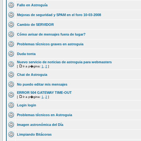
Fallo en Astroguía
Mejoras de seguridad y SPAM en el foro 10-03-2008
Cambio de SERVIDOR
Cómo avisar de mensajes fuera de lugar?
Problemas técnicos graves en astroguia
Duda tonta
Nuevo servicio de noticias de astroguia para webmasters
[
Ir a p�gina:
1
,
2
]
Chat de Astroguia
No puedo editar mis mensajes
ERROR 504 GATEWAY TIME-OUT
[
Ir a p�gina:
1
,
2
]
Login login
Problemas técnicos en Astroguia
Imagen astronómica del Día
Limpiando Bitácoras