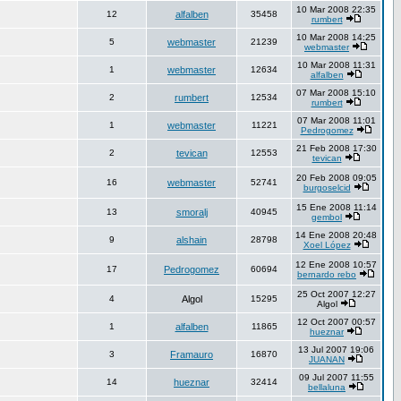
10 Mar 2008 22:35
12
alfalben
35458
rumbert
10 Mar 2008 14:25
5
webmaster
21239
webmaster
10 Mar 2008 11:31
1
webmaster
12634
alfalben
07 Mar 2008 15:10
2
rumbert
12534
rumbert
07 Mar 2008 11:01
1
webmaster
11221
Pedrogomez
21 Feb 2008 17:30
2
tevican
12553
tevican
20 Feb 2008 09:05
16
webmaster
52741
burgoselcid
15 Ene 2008 11:14
13
smoralj
40945
gembol
14 Ene 2008 20:48
9
alshain
28798
Xoel López
12 Ene 2008 10:57
17
Pedrogomez
60694
bernardo rebo
25 Oct 2007 12:27
4
Algol
15295
Algol
12 Oct 2007 00:57
1
alfalben
11865
hueznar
13 Jul 2007 19:06
3
Framauro
16870
JUANAN
09 Jul 2007 11:55
14
hueznar
32414
bellaluna