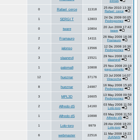
eirows
25 Abr 2010 13:39
0
Rafael_cerce
11318
Rafael_cerce
24 Dic 2009 00:05
1
SERGI T
12803
Pedrogomez
20 Jun 2009 17:42
0
tware
10804
tware
26 May 2009 18:38
2
Framauro
14111
Framauro
12 Dic 2008 16:36
2
jalonso
13566
Pedrogomez
29 Nov 2008 16:41
3
slaanevil
15521
slaanevil
25 Nov 2008 20:19
1
paloma8
10808
gayo.cornelio
23 Jul 2008 14:07
12
hueznar
37176
Viracocha
16 May 2008 15:40
8
hueznar
24987
Pedrogomez
13 May 2008 09:59
3
MPL3D
16605
Pedrogomez
03 May 2008 11:59
2
Alfredo dS
14160
Lolo-toro
03 May 2008 11:53
1
Alfredo dS
10898
Alfredo dS
28 Abr 2008 18:20
1
Lolo-toro
9979
Lolo-toro
11 Mar 2008 18:22
6
webmaster
22516
JUANAN